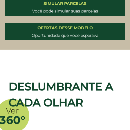
SIMULAR PARCELAS
Você pode simular suas parcelas
OFERTAS DESSE MODELO
Oportunidade que você esperava
DESLUMBRANTE A
CADA OLHAR
Ver
360°