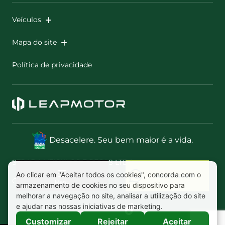
Veículos
Mapa do site
Política de privacidade
Desacelere. Seu bem maior é a vida.
STRADA VEICULOS E PECAS LTDA
CNPJ: 01.654.749/0017-82
Menu