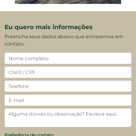
Eu quero mais informações
Preencha seus dados abaixo que entraremos em
contato.
Preferência de contato: