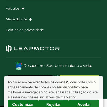
Veículos
Mapa do site
Política de privacidade
Desacelere. Seu bem maior é a vida.
STRADA VEICULOS E PECAS LTDA
CNPJ: 01.654.749/0017-82
Menu